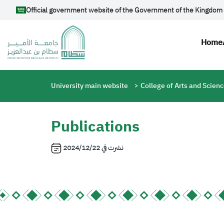
Skip to main content
Official government website of the Government of the Kingdom 
Mai
Home
Breadcrumb
University main website
College of Arts and Scien
Publications
2024/12/22
نشرت في