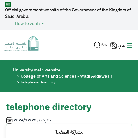
Skip to main content
Official government website of the Government of the Kingdom of
Saudi Arabia
How to verify
البحث
عربي
Breadcrumb
University main website
College of Arts and Sciences - Wadi Addawasir
Telephone Directory
telephone directory
2024/12/22
نشرت في
مشاركة الصفحة